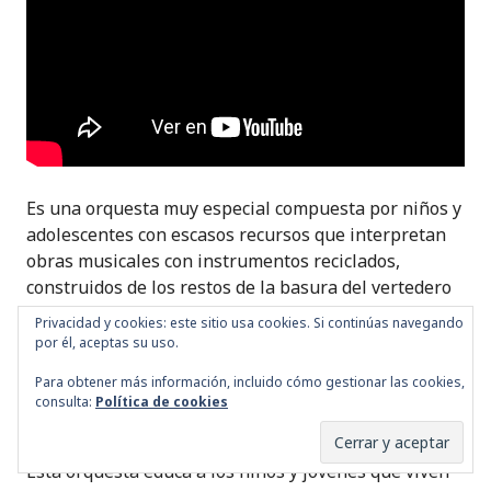
Es una orquesta muy especial compuesta por niños y
adolescentes con escasos recursos que interpretan
obras musicales con instrumentos reciclados,
construidos de los restos de la basura del vertedero
cerca de donde viven.
Privacidad y cookies: este sitio usa cookies. Si continúas navegando
por él, aceptas su uso.
Los violines, guitarras, flautas, tambores… están
Para obtener más información, incluido cómo gestionar las cookies,
hechos con latas de basura, restos de cubiertos,
consulta:
Política de cookies
tapones de botellas, grifos y material de ese tipo.
Esta orquesta educa a los niños y jóvenes que viven