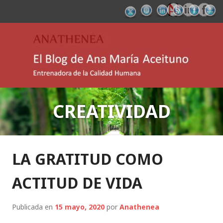
Saltar
al
contenido
El Blog de Ana María
CREATIVIDAD
Aceituno: Entrenadora
de la Calidad Humana
LA GRATITUD COMO
ACTITUD DE VIDA
Publicada en
15 mayo, 2020
por
Anathenea