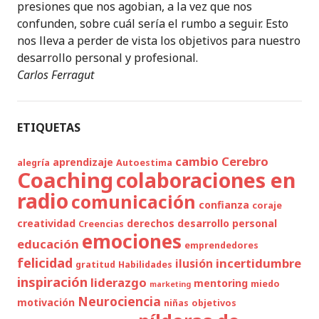
presiones que nos agobian, a la vez que nos
confunden, sobre cuál sería el rumbo a seguir. Esto
nos lleva a perder de vista los objetivos para nuestro
desarrollo personal y profesional.
Carlos Ferragut
ETIQUETAS
cambio
Cerebro
aprendizaje
alegría
Autoestima
Coaching
colaboraciones en
radio
comunicación
confianza
coraje
creatividad
derechos
desarrollo personal
Creencias
emociones
educación
emprendedores
felicidad
incertidumbre
ilusión
gratitud
Habilidades
inspiración
liderazgo
mentoring
miedo
marketing
Neurociencia
motivación
niñas
objetivos