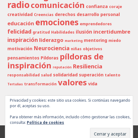
radio
comunicación
confianza
coraje
creatividad
derechos
desarrollo personal
Creencias
emociones
educación
emprendedores
felicidad
incertidumbre
ilusión
gratitud
Habilidades
inspiración
liderazgo
mentoring
miedo
marketing
Neurociencia
motivación
niñas
objetivos
píldoras de
pensamientos
Pildoras
inspiración
Resiliencia
reputación
solidaridad
superación
responsabilidad
salud
talento
valores
vida
transformación
Tertulias
Privacidad y cookies: este sitio usa cookies. Si continúas navegando
por él, aceptas su uso.
SÍGUEME EN TWITTER
Para obtener más información, incluido cómo gestionar las cookies,
Mis tuits
consulta:
Política de cookies
Creado con WordPress
|
Tema: Goran por
WordPress.com
.